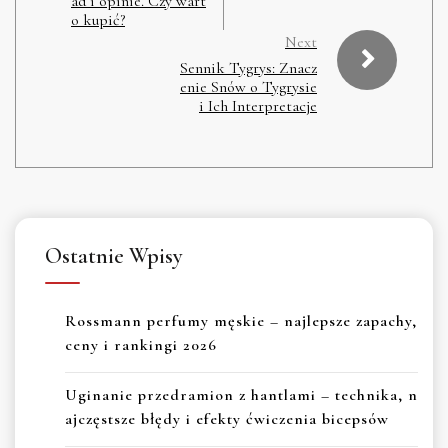
ad i opinie. Czy wart
o kupić?
Next
Sennik Tygrys: Znacz
enie Snów o Tygrysie
i Ich Interpretacje
Ostatnie Wpisy
Rossmann perfumy męskie – najlepsze zapachy,
ceny i rankingi 2026
Uginanie przedramion z hantlami – technika, n
ajczęstsze błędy i efekty ćwiczenia bicepsów