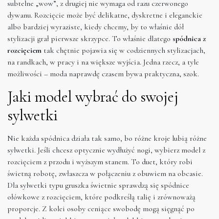
subtelne „wow”, z drugiej nie wymaga od razu czerwonego
dywanu. Rozcięcie może być delikatne, dyskretne i eleganckie
albo bardziej wyraziste, kiedy chcemy, by to właśnie dół
stylizacji grał pierwsze skrzypce. To właśnie dlatego
spódnica z
rozcięciem
tak chętnie pojawia się w codziennych stylizacjach,
na randkach, w pracy i na większe wyjścia. Jedna rzecz, a tyle
możliwości – moda naprawdę czasem bywa praktyczna, szok.
Jaki model wybrać do swojej
sylwetki
Nie każda spódnica działa tak samo, bo różne kroje lubią różne
sylwetki. Jeśli chcesz optycznie wydłużyć nogi, wybierz model z
rozcięciem z przodu i wyższym stanem. To duet, który robi
świetną robotę, zwłaszcza w połączeniu z obuwiem na obcasie.
Dla sylwetki typu gruszka świetnie sprawdzą się spódnice
ołówkowe z rozcięciem, które podkreślą talię i zrównoważą
proporcje. Z kolei osoby ceniące swobodę mogą sięgnąć po