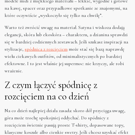
modele midi z miękkiego materiału – lekkie, wygodne i gotowe
na kawę, spacer oraz przypadkowe spotkanie ze znajomymi, na
które oczywiście „wyskoczyło się tylko na chwilę”.
Warto też zwrócić uwagę na materiał. Satyna i wiskoza dodają
elegancji, skóra lub ekoskóra – charakteru, a dzianina sprawdzi
się w bardziej codziennych zestawach. Jeśli szukasz inspiracji na
stylizacje,
spódnica z rozcięciem
może stać się bazą naprawdę
wielu ciekawych outfitów, od minimalistycznych po bardziej
efektowne. I to jest właśnie jej supermoc: nie krzyczy, ale robi
wrażenie.
Z czym łączyć spódnicę z
rozcięciem na co dzień
Na co dzień najlepiej działa zasada: skoro dół przyciąga uwagę,
góra może trochę spokojniej oddychać. Do spódnicy z
rozcięciem świetnie pasują proste T-shirty, dopasowane topy,
klasyczne koszule albo cienkie swetry. Jeśli chcesz uzyskać efekt