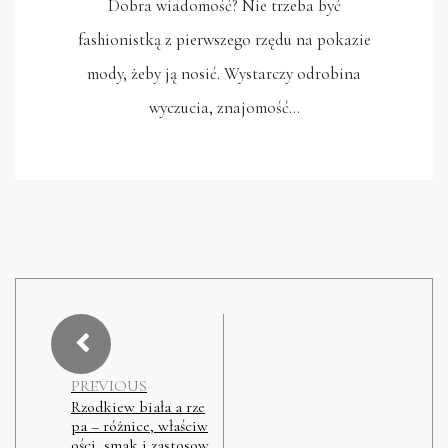
Dobra wiadomość? Nie trzeba być
fashionistką z pierwszego rzędu na pokazie
mody, żeby ją nosić. Wystarczy odrobina
wyczucia, znajomość…
PREVIOUS
Rzodkiew biała a rze
pa – różnice, właściw
ości, smak i zastosow