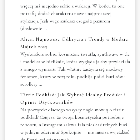
więcej niż niejedno selfie z wakacji. W końcu to one
potrafią dodać charakteru nawet najprostszej
stylizacji. Jeśli więc szukasz czegoś z pazurem
(dosłownie …
Alien: Najnowsze Odkrycia i Trendy w Modzie
Majtek 2023
Wyobraźcie sobie: kosmiczne światła, synthwave w tle
i modelka w bieliźnie, która wygląda jakby przyleciała
z innego wymiaru. Tak właśnie zaczyna się modowy
fenomen, który w 2023 roku podbija półki butików i
scrollery …
Tirtir Podkład: Jak Wybrać Idealny Produkt i
Opinie Użytkowników
Na początek: dlaczego wszyscy nagle mówią o tirtir
podkład? Czujesz, że twoja kosmetyczka potrzebuje
rebootu, a Instagram zalewa fala nieskazitelnych buzi
w jednym odcieniu? Spokojnie — nie musisz wyjeżdżać
do Korei ani adoptować …