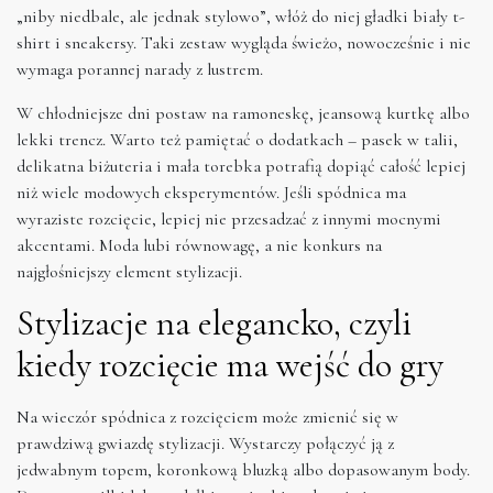
„niby niedbale, ale jednak stylowo”, włóż do niej gładki biały t-
shirt i sneakersy. Taki zestaw wygląda świeżo, nowocześnie i nie
wymaga porannej narady z lustrem.
W chłodniejsze dni postaw na ramoneskę, jeansową kurtkę albo
lekki trencz. Warto też pamiętać o dodatkach – pasek w talii,
delikatna biżuteria i mała torebka potrafią dopiąć całość lepiej
niż wiele modowych eksperymentów. Jeśli spódnica ma
wyraziste rozcięcie, lepiej nie przesadzać z innymi mocnymi
akcentami. Moda lubi równowagę, a nie konkurs na
najgłośniejszy element stylizacji.
Stylizacje na elegancko, czyli
kiedy rozcięcie ma wejść do gry
Na wieczór spódnica z rozcięciem może zmienić się w
prawdziwą gwiazdę stylizacji. Wystarczy połączyć ją z
jedwabnym topem, koronkową bluzką albo dopasowanym body.