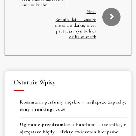
anie w kuchni
Next
Sennik dzik – znacze
nie snu o dziku, inter
pretacja i symbolika
dzika w snach
Ostatnie Wpisy
Rossmann perfumy męskie – najlepsze zapachy,
ceny i rankingi 2026
Uginanie przedramion z hantlami – technika, n
ajczęstsze błędy i efekty ćwiczenia bicepsów