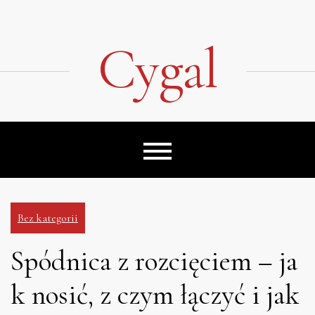
Skip
to
content
Cygal
Bez kategorii
Spódnica z rozcięciem – ja
k nosić, z czym łączyć i jak