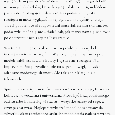
wycięta, lepiej nie dokładać do niej bardzo głębokiego dekoltu i
neonowych dodatków, które krzyczą z daleka. Drugim błędem
jest zły dobór długości – zbyt krótka spódnica z wysokim
rozcięciem może wyglądać mniej stylowo, niż byśmy chciały.
Trzeci problem to nieodpowiedni materiał: cienka tkanina bez
podszewki może się nie układać tak, jak marzy nam się w głowie
po obejrzeniu inspiracji na Instagramie.
Warto też pamiętać o okazji. Inaczej stylizujemy się do biura,
inaczej na wieczorne wyjście. W pracy najlepiej sprawdzą się
modele midi, stonowane kolory i dyskretne rozcięcie. Na
imprezie można pozwolić sobie na więcej odwagi, połysk i
odrobinę modowego dramatu. Ale takiego z klasą, nie z
telenoweli.
Spódnica z rozcięciem to świetny sposób na stylizację, która jest
kobieca, nowoczesna i uniwersalna. Może być bazą codziennego
outfitu albo bohaterką wieczoru – wszystko zależy od tego, z
czym ją zestawisz. Najlepiej wybierać model dopasowany do
sylwetki, okazji i własnego stylu, bo moda działa najlepiej wtedy,