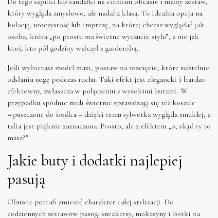
Do tego szpilki lub sandałki na cienkim obcasie i mamy zestaw,
który wygląda zmysłowo, ale nadal z klasą. To idealna opcja na
kolację, uroczystość lub imprezę, na której chcesz wyglądać jak
osoba, która „po prostu ma świetne wyczucie stylu”, a nie jak
ktoś, kto pół godziny walczył z garderobą.
Jeśli wybierasz model maxi, postaw na rozcięcie, które subtelnie
odsłania nogę podczas ruchu. Taki efekt jest elegancki i bardzo
efektowny, zwłaszcza w połączeniu z wysokimi butami. W
przypadku spódnic midi świetnie sprawdzają się też koszule
wpuszczone do środka – dzięki temu sylwetka wygląda smuklej, a
talia jest pięknie zaznaczona. Prosto, ale z efektem „o, skąd ty to
masz?”.
Jakie buty i dodatki najlepiej
pasują
Obuwie potrafi zmienić charakter całej stylizacji. Do
codziennych zestawów pasują sneakersy, mokasyny i botki na