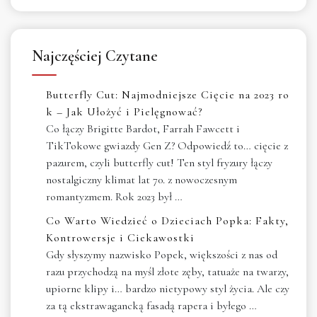
Najczęściej Czytane
Butterfly Cut: Najmodniejsze Cięcie na 2023 ro
k – Jak Ułożyć i Pielęgnować?
Co łączy Brigitte Bardot, Farrah Fawcett i
TikTokowe gwiazdy Gen Z? Odpowiedź to… cięcie z
pazurem, czyli butterfly cut! Ten styl fryzury łączy
nostalgiczny klimat lat 70. z nowoczesnym
romantyzmem. Rok 2023 był …
Co Warto Wiedzieć o Dzieciach Popka: Fakty,
Kontrowersje i Ciekawostki
Gdy słyszymy nazwisko Popek, większości z nas od
razu przychodzą na myśl złote zęby, tatuaże na twarzy,
upiorne klipy i… bardzo nietypowy styl życia. Ale czy
za tą ekstrawagancką fasadą rapera i byłego …