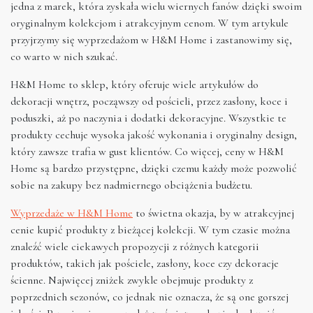
jedna z marek, która zyskała wielu wiernych fanów dzięki swoim
oryginalnym kolekcjom i atrakcyjnym cenom. W tym artykule
przyjrzymy się wyprzedażom w H&M Home i zastanowimy się,
co warto w nich szukać.
H&M Home to sklep, który oferuje wiele artykułów do
dekoracji wnętrz, począwszy od pościeli, przez zasłony, koce i
poduszki, aż po naczynia i dodatki dekoracyjne. Wszystkie te
produkty cechuje wysoka jakość wykonania i oryginalny design,
który zawsze trafia w gust klientów. Co więcej, ceny w H&M
Home są bardzo przystępne, dzięki czemu każdy może pozwolić
sobie na zakupy bez nadmiernego obciążenia budżetu.
Wyprzedaże w H&M Home
to świetna okazja, by w atrakcyjnej
cenie kupić produkty z bieżącej kolekcji. W tym czasie można
znaleźć wiele ciekawych propozycji z różnych kategorii
produktów, takich jak pościele, zasłony, koce czy dekoracje
ścienne. Najwięcej zniżek zwykle obejmuje produkty z
poprzednich sezonów, co jednak nie oznacza, że są one gorszej