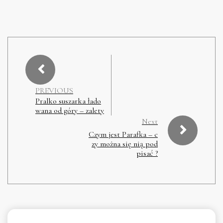
PREVIOUS
Pralko suszarka łado
wana od góry – zalety
Next
Czym jest Parafka – c
zy można się nią pod
pisać ?