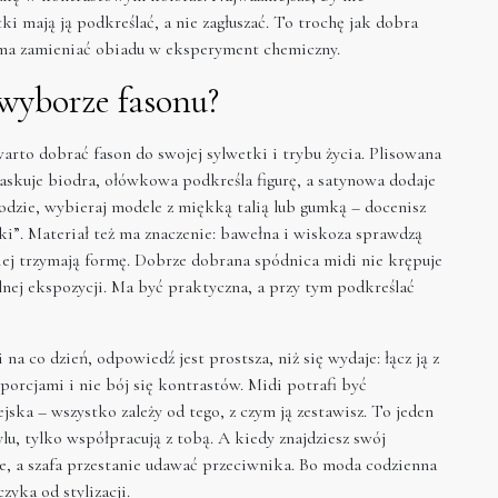
i mają ją podkreślać, a nie zagłuszać. To trochę jak dobra
 ma zamieniać obiadu w eksperyment chemiczny.
wyborze fasonu?
arto dobrać fason do swojej sylwetki i trybu życia. Plisowana
maskuje biodra, ołówkowa podkreśla figurę, a satynowa dodaje
ygodzie, wybieraj modele z miękką talią lub gumką – docenisz
kki”. Materiał też ma znaczenie: bawełna i wiskoza sprawdzą
piej trzymają formę. Dobrze dobrana spódnica midi nie krępuje
lnej ekspozycji. Ma być praktyczna, a przy tym podkreślać
 na co dzień, odpowiedź jest prostsza, niż się wydaje: łącz ją z
porcjami i nie bój się kontrastów. Midi potrafi być
jska – wszystko zależy od tego, z czym ją zestawisz. To jeden
lu, tylko współpracują z tobą. A kiedy znajdziesz swój
ze, a szafa przestanie udawać przeciwnika. Bo moda codzienna
zyka od stylizacji.