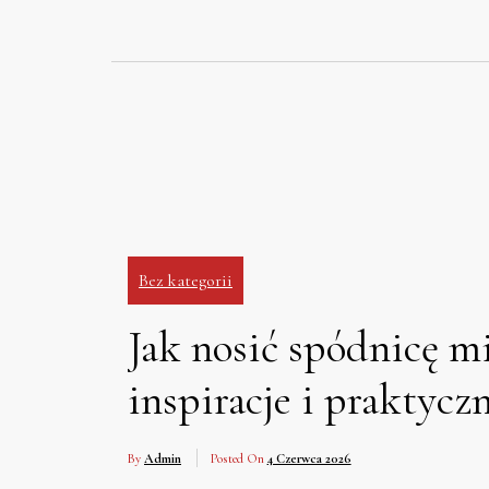
Skip
to
content
Bez kategorii
Jak nosić spódnicę mi
inspiracje i praktycz
By
Admin
Posted On
4 Czerwca 2026