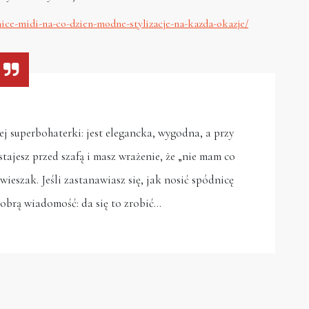
dnice-midi-na-co-dzien-modne-stylizacje-na-kazda-okazje/
 superbohaterki: jest elegancka, wygodna, a przy
tajesz przed szafą i masz wrażenie, że „nie mam co
wieszak. Jeśli zastanawiasz się, jak nosić spódnicę
obrą wiadomość: da się to zrobić…