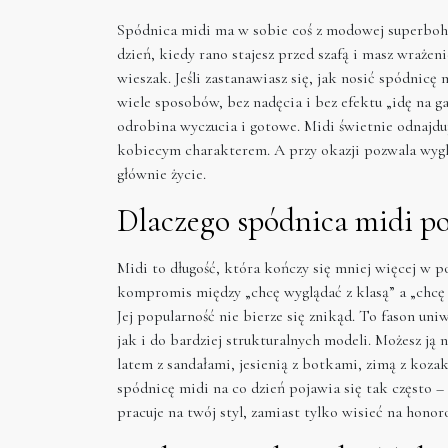
Spódnica midi ma w sobie coś z modowej superbohat
dzień, kiedy rano stajesz przed szafą i masz wraże
wieszak. Jeśli zastanawiasz się, jak nosić spódnicę
wiele sposobów, bez nadęcia i bez efektu „idę na g
odrobina wyczucia i gotowe. Midi świetnie odnajduj
kobiecym charakterem. A przy okazji pozwala wygl
głównie życie.
Dlaczego spódnica midi pod
Midi to długość, która kończy się mniej więcej w p
kompromis między „chcę wyglądać z klasą” a „chcę s
Jej popularność nie bierze się znikąd. To fason un
jak i do bardziej strukturalnych modeli. Możesz ją 
latem z sandałami, jesienią z botkami, zimą z koza
spódnicę midi na co dzień pojawia się tak często 
pracuje na twój styl, zamiast tylko wisieć na hono