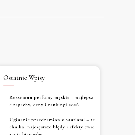
Ostatnie Wpisy
Rossmann perfumy męskie – najlepsz
e zapachy, ceny i rankingi 2026
Uginanie przedramion z hantlami – te
chnika, najczęstsze błędy i efekty ćwic
zenia bicepsów