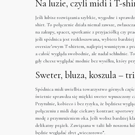
Na luzie, czyli midi i T-sh
Jeśli lubisz rozwiązania szybkie, wygodne i sprawd
shirt. To połączenie działa niemal zawsze, zwłaszcz
na zakupy, spacer, spotkanie z przyjaciółką czy p
jeśli spódnica jest rozkloszowana, wybierz bardziej 
oversize’owym T-shirtem, najlepiej wsuniętym z pr
a całość wygląda swobodnie, ale nadal schludnie. T
gdy chcesz wyglądać modnie bez wysiłku, który przy
Sweter, bluza, koszula – tr
Spódnica midi uwielbia towarzystwo górnych części 
świetnie sprawdza się miękki sweter wpuszczony cz
Przytulnie, kobieco i bez ryzyka, że będziesz wygl
połączeniu z midi daje ciekawy kontrast: sportowy l
modę z przymrużeniem oka. Jeśli wolisz bardziej kl
delikatny prążek. Zawiązana w talii lub noszona luź
będzie wyglądać zbyt „wieczorowo”.