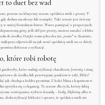
irt to duet bez wad
zone, postaw na klasyczny zestaw: spódnica midi + prosty T-
a gdy dodasz sneakersy lub trampki. Taki zestaw jest świetny
racę w mniej formalnym biurze. Warto pamiętać o proporcjach:
dopasowaną górę; jeśli dół jest prosty, możesz zaszaleć z lekko
zodu do środka. Dzięki temu sylwetka nie „tonie” w tkaninie,
o najlepsza odpowiedź na jak nosić spódnicę midi na co dzień,
pomina doktorat z stylizacji.
io, które robi robotę
garderoby, które nadają stylizacji charakteru. Jesienią i zimą
ęściowo do środka lub przewiązany paskiem w talii. Efekt?
ądać jak chodząca kołdra premium. Z kolei bluza z kapturem w
uz spotyka się z elegancją. To zestaw dla tych, którzy lubią
asyczne rozwiązania, wybierz koszulę – białą, błękitną albo w
no, doda stylizacji lekkości i sprawi, że spódnica midi nie