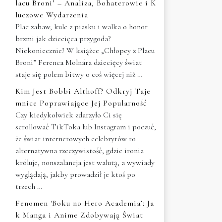
lacu Broni’ – Analiza, Bohaterowie i K
luczowe Wydarzenia
Plac zabaw, kule z piasku i walka o honor –
brzmi jak dziecięca przygoda?
Niekoniecznie! W książce „Chłopcy z Placu
Broni” Ferenca Molnára dziecięcy świat
staje się polem bitwy o coś więcej niż …
Kim Jest Bobbi Althoff? Odkryj Taje
mnice Poprawiające Jej Popularność
Czy kiedykolwiek zdarzyło Ci się
scrollować TikToka lub Instagram i poczuć,
że świat internetowych celebrytów to
alternatywna rzeczywistość, gdzie ironia
króluje, nonszalancja jest walutą, a wywiady
wyglądają, jakby prowadził je ktoś po
trzech …
Fenomen 'Boku no Hero Academia’: Ja
k Manga i Anime Zdobywają Świat