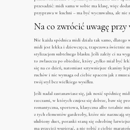
przesadzić: midi sama w sobie ma klasę, więc dodatk
przyprawa w kuchni – ma być wyczuwalna, ale nie
Na co zwrócić uwagę przy 
Nie każda spódnica midi działa tak samo, dlatego w
midi jest lekka i dziewczęca, trapezowa świetnie 
stylizacjom subtelnego blasku. Jeśli zależy ci na w
to zwłaszcza po obiedzie, który „tylko miał być le
się na co dzień, natomiast sztywniejsze tkaniny le
ruchów i nie wymaga od ciebie spaceru jak z muzea
twój styl bez wielkiego wysiłku.
Jeśli nadal zastanawiasz się, jak nosić spódnicę midi
rzeczami, w których czujesz się dobrze, baw się pro
romantyczna, sportowa, klasyczna albo totalnie mie
z tych elementów garderoby, które nie narzucają sty
ulubiony duet, poranki staną się odrobinę łatwiejs
ma przecież wspierać, a nie robić z ciebie maratońc