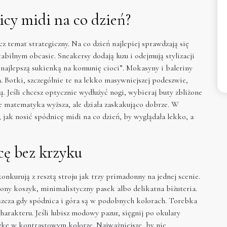
icy midi na co dzień?
z temat strategiczny. Na co dzień najlepiej sprawdzają się
tabilnym obcasie. Sneakersy dodają luzu i odejmują stylizacji
 „najlepszą sukienką na komunię cioci”. Mokasyny i baleriny
. Botki, szczególnie te na lekko masywniejszej podeszwie,
. Jeśli chcesz optycznie wydłużyć nogi, wybieraj buty zbliżone
ie matematyka wyższa, ale działa zaskakująco dobrze. W
 jak nosić spódnicę midi na co dzień, by wyglądała lekko, a
cę bez krzyku
 konkurują z resztą stroju jak trzy primadonny na jednej scenie.
ony koszyk, minimalistyczny pasek albo delikatna biżuteria.
szcza gdy spódnica i góra są w podobnych kolorach. Torebka
arakteru. Jeśli lubisz modowy pazur, sięgnij po okulary
zkę w kontrastowym kolorze. Najważniejsze, by nie