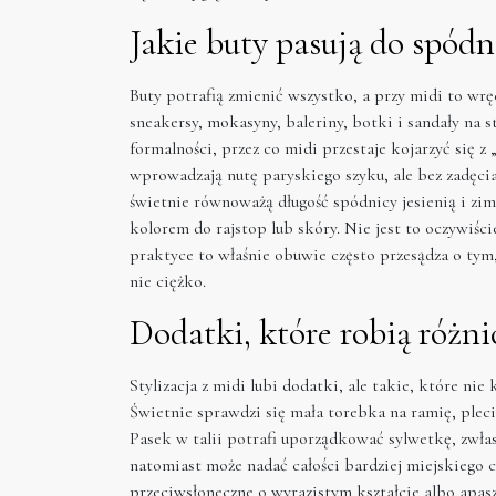
Jakie buty pasują do spódn
Buty potrafią zmienić wszystko, a przy midi to wręc
sneakersy, mokasyny, baleriny, botki i sandały na s
formalności, przez co midi przestaje kojarzyć się z
wprowadzają nutę paryskiego szyku, ale bez zadęcia
świetnie równoważą długość spódnicy jesienią i zimą
kolorem do rajstop lub skóry. Nie jest to oczywiśc
praktyce to właśnie obuwie często przesądza o tym,
nie ciężko.
Dodatki, które robią różni
Stylizacja z midi lubi dodatki, ale takie, które nie
Świetnie sprawdzi się mała torebka na ramię, pleci
Pasek w talii potrafi uporządkować sylwetkę, zwła
natomiast może nadać całości bardziej miejskiego ch
przeciwsłoneczne o wyrazistym kształcie albo apas