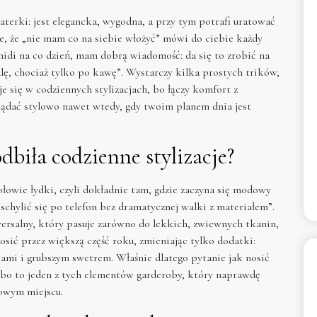
erki: jest elegancka, wygodna, a przy tym potrafi uratować
nie, że „nie mam co na siebie włożyć” mówi do ciebie każdy
 midi na co dzień, mam dobrą wiadomość: da się to zrobić na
alę, chociaż tylko po kawę”. Wystarczy kilka prostych trików,
e się w codziennych stylizacjach, bo łączy komfort z
ądać stylowo nawet wtedy, gdy twoim planem dnia jest
biła codzienne stylizacje?
ołowie łydki, czyli dokładnie tam, gdzie zaczyna się modowy
chylić się po telefon bez dramatycznej walki z materiałem”.
iwersalny, który pasuje zarówno do lekkich, zwiewnych tkanin,
nosić przez większą część roku, zmieniając tylko dodatki:
kami i grubszym swetrem. Właśnie dlatego pytanie jak nosić
– bo to jeden z tych elementów garderoby, który naprawdę
rowym miejscu.